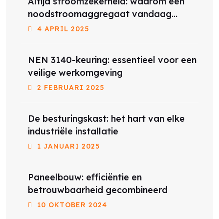
Altijd stroomzekerheid: waarom een
noodstroomaggregaat vandaag
belangrijker is dan ooit
4 APRIL 2025
NEN 3140-keuring: essentieel voor een
veilige werkomgeving
2 FEBRUARI 2025
De besturingskast: het hart van elke
industriële installatie
1 JANUARI 2025
Paneelbouw: efficiëntie en
betrouwbaarheid gecombineerd
10 OKTOBER 2024