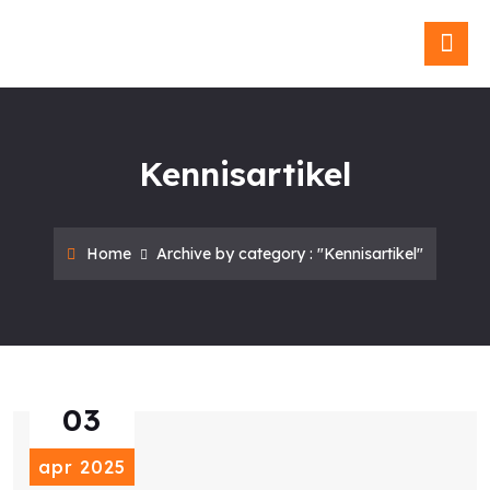
Blog & Ni
Kennisartikel
Home
Archive by category : "Kennisartikel"
03
apr 2025