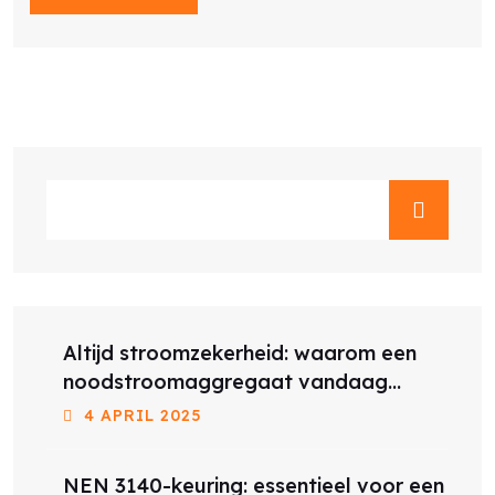
Altijd stroomzekerheid: waarom een
noodstroomaggregaat vandaag
belangrijker is dan ooit
4 APRIL 2025
NEN 3140-keuring: essentieel voor een