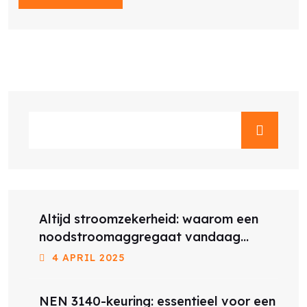
Altijd stroomzekerheid: waarom een
noodstroomaggregaat vandaag
belangrijker is dan ooit
4 APRIL 2025
NEN 3140-keuring: essentieel voor een