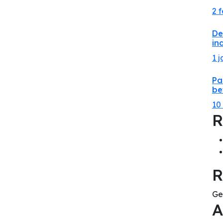
2 
De
in
1 
Pa
be
10
R
R
Ge
A