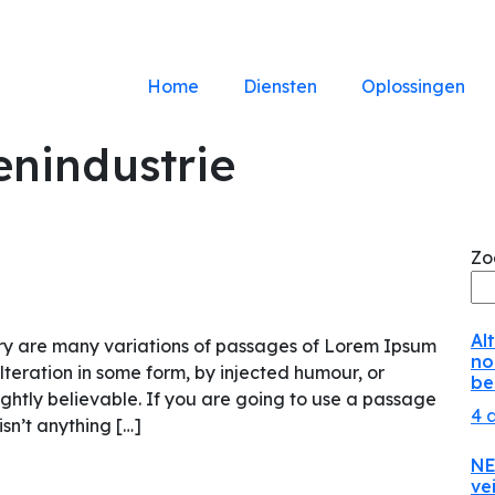
Home
Diensten
Oplossingen
nindustrie
Zo
Al
ry are many variations of passages of Lorem Ipsum
no
lteration in some form, by injected humour, or
be
ghtly believable. If you are going to use a passage
4 
sn’t anything […]
NE
ve