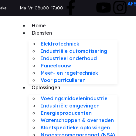
AF
erke
Ma-Vr: 08u00-17u00
Home
Diensten
Elektrotechniek
Industriële automatisering
Industrieel onderhoud
Paneelbouw
Meet- en regeltechniek
Voor particulieren
Oplossingen
Voedingsmiddelenindustrie
Industriële omgevingen
Energieproducenten
Waterschappen & overheden
Klantspecifieke oplossingen
Noodstroomaggregaat (NSA)